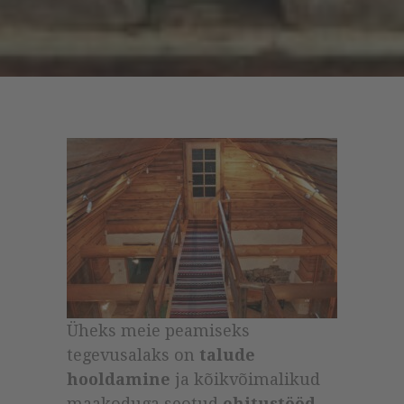
Üheks meie peamiseks
tegevusalaks on
talude
hooldamine
ja kõikvõimalikud
maakoduga seotud
ehitustööd
.