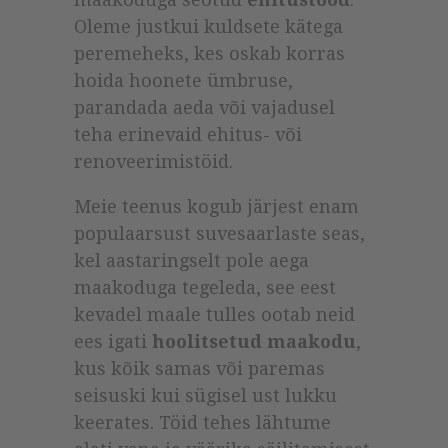
Oleme justkui kuldsete kätega
peremeheks, kes oskab korras
hoida hoonete ümbruse,
parandada aeda või vajadusel
teha erinevaid ehitus- või
renoveerimistöid.
Meie teenus kogub järjest enam
populaarsust suvesaarlaste seas,
kel aastaringselt pole aega
maakoduga tegeleda, see eest
kevadel maale tulles ootab neid
ees igati
hoolitsetud maakodu
,
kus kõik samas või paremas
seisuski kui sügisel ust lukku
keerates. Töid tehes lähtume