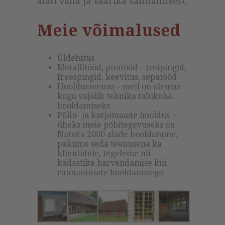
alati vana ja väärika säilitamisest.
Meie võimalused
Üldehitus
Metallitööd, puutööd – treipingid,
freespingid, keevitus, sepatööd
Hooldusteenus – meil on olemas
kogu vajalik tehnika talukoha
hooldamiseks
Põllu- ja karjamaade hooldus –
üheks meie põhitegevuseks on
Natura 2000 alade hooldamine,
pakume seda teenusena ka
klientidele, tegeleme nii
kadastike harvendamise kui
rannaniitude hooldamisega.